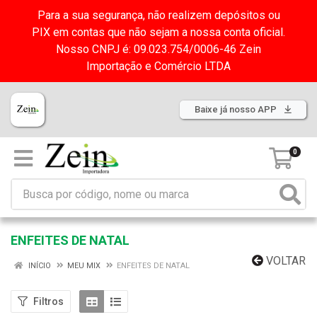
Para a sua segurança, não realizem depósitos ou
PIX em contas que não sejam a nossa conta oficial.
Nosso CNPJ é: 09.023.754/0006-46 Zein
Importação e Comércio LTDA
Baixe já nosso APP
0
ENFEITES DE NATAL
VOLTAR
INÍCIO
MEU MIX
ENFEITES DE NATAL
Filtros