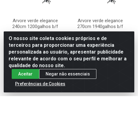
Arvore verde elegance
Arvore verde elegance
240cm 1200galhos b/f
270cm 1940galhos b/f
O nosso site coleta cookies próprios e de
Código: 845777
Código: 845778
Embalagem: Unidade
Embalagem: Unidade
terceiros para proporcionar uma experiência
Caixa Com: 1 Unidade(s)
Caixa Com: 1 Unidade(s)
IPI: 13%
personalizada ao usuário, apresentar publicidade
relevante de acordo com o seu perfil e melhorar a
Faça seu login ou
qualidade do nosso site.
Faça seu login ou
cadastre-se para
cadastre-se para
comprar.
Aceitar
Negar não essenciais
comprar.
Preferências de Cookies