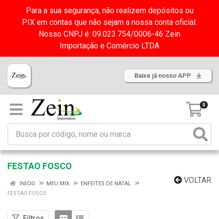
Para a sua segurança, não realizem depósitos ou
PIX em contas que não sejam a nossa conta oficial.
Nosso CNPJ é: 09.023.754/0006-46 Zein
Importação e Comércio LTDA
Baixe já nosso APP
0
FESTAO FOSCO
VOLTAR
INÍCIO
MEU MIX
ENFEITES DE NATAL
FESTAO FOSCO
Filtros