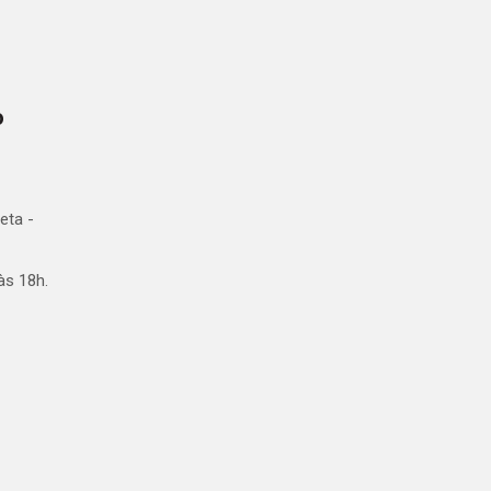
o
eta -
às 18h.