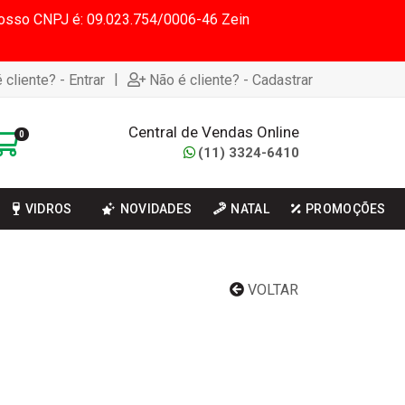
 Nosso CNPJ é: 09.023.754/0006-46 Zein
|
 cliente? - Entrar
Não é cliente? - Cadastrar
Central de Vendas Online
0
(11) 3324-6410
VIDROS
NOVIDADES
NATAL
PROMOÇÕES
VOLTAR