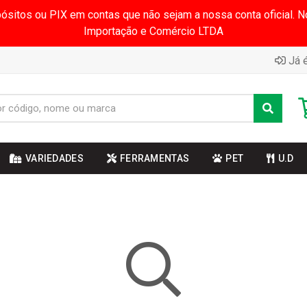
pósitos ou PIX em contas que não sejam a nossa conta oficial.
Importação e Comércio LTDA
Já é
VARIEDADES
FERRAMENTAS
PET
U.D