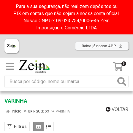
Para a sua segurança, não realizem depósitos ou
PIX em contas que não sejam a nossa conta oficial.
Nosso CNPJ é: 09.023.754/0006-46 Zein
Importação e Comércio LTDA
Baixe já nosso APP
0
VARINHA
VOLTAR
INÍCIO
BRINQUEDOS
VARINHA
Filtros