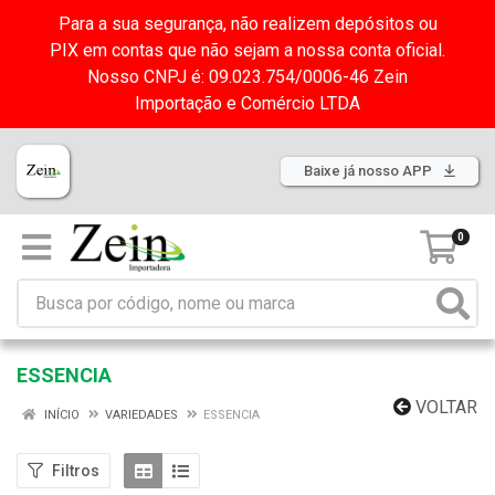
Para a sua segurança, não realizem depósitos ou
PIX em contas que não sejam a nossa conta oficial.
Nosso CNPJ é: 09.023.754/0006-46 Zein
Importação e Comércio LTDA
Baixe já nosso APP
0
ESSENCIA
VOLTAR
INÍCIO
VARIEDADES
ESSENCIA
Filtros