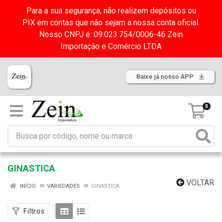
Para a sua segurança, não realizem depósitos ou
PIX em contas que não sejam a nossa conta oficial.
Nosso CNPJ é: 09.023.754/0006-46 Zein
Importação e Comércio LTDA
Baixe já nosso APP
0
GINASTICA
VOLTAR
INÍCIO
VARIEDADES
GINASTICA
Filtros