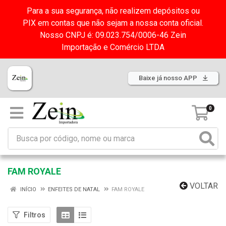
Para a sua segurança, não realizem depósitos ou
PIX em contas que não sejam a nossa conta oficial.
Nosso CNPJ é: 09.023.754/0006-46 Zein
Importação e Comércio LTDA
Baixe já nosso APP
0
FAM ROYALE
VOLTAR
INÍCIO
ENFEITES DE NATAL
FAM ROYALE
Filtros