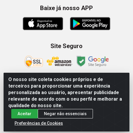
Baixe já nosso APP
Site Seguro
O nosso site coleta cookies próprios e de
terceiros para proporcionar uma experiência
Zein Importação e Comércio LTDA - Av. Senador Queiróz, 274
personalizada ao usuário, apresentar publicidade
- 12º e 13º andar - Centro, São Paulo/SP – CNPJ
relevante de acordo com o seu perfil e melhorar a
09.023.754/0006-46
qualidade do nosso site.
Aceitar
Negar não essenciais
Preferências de Cookies