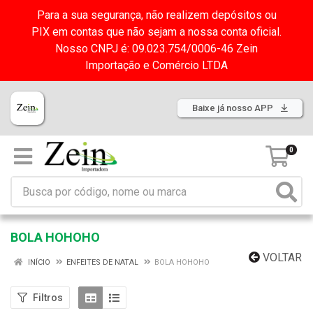
Para a sua segurança, não realizem depósitos ou
PIX em contas que não sejam a nossa conta oficial.
Nosso CNPJ é: 09.023.754/0006-46 Zein
Importação e Comércio LTDA
Baixe já nosso APP
0
BOLA HOHOHO
VOLTAR
INÍCIO
ENFEITES DE NATAL
BOLA HOHOHO
Filtros