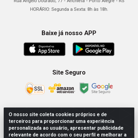
Rua Ângelo Dourado, 77 - Anchieta - Porto Alegre - RS
HORÁRIO: Segunda a Sexta: 8h às 18h.
Baixe já nosso APP
Site Seguro
O nosso site coleta cookies próprios e de
Zein Importação e Comércio LTDA - Av. Senador Queiróz, 274
terceiros para proporcionar uma experiência
- 12º e 13º andar - Centro, São Paulo/SP – CNPJ
personalizada ao usuário, apresentar publicidade
09.023.754/0006-46
relevante de acordo com o seu perfil e melhorar a