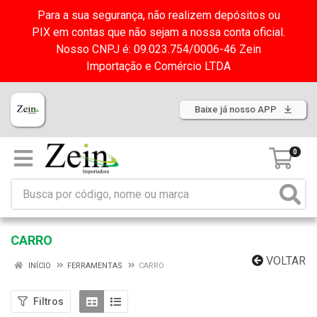
Para a sua segurança, não realizem depósitos ou
PIX em contas que não sejam a nossa conta oficial.
Nosso CNPJ é: 09.023.754/0006-46 Zein
Importação e Comércio LTDA
Baixe já nosso APP
0
CARRO
VOLTAR
INÍCIO
FERRAMENTAS
CARRO
Filtros