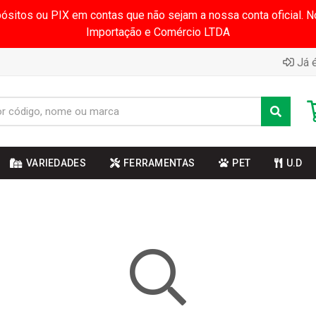
pósitos ou PIX em contas que não sejam a nossa conta oficial.
Importação e Comércio LTDA
Já é
VARIEDADES
FERRAMENTAS
PET
U.D