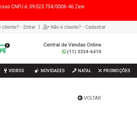
 Nosso CNPJ é: 09.023.754/0006-46 Zein
|
 cliente? - Entrar
Não é cliente? - Cadastrar
Central de Vendas Online
0
(11) 3324-6410
VIDROS
NOVIDADES
NATAL
PROMOÇÕES
VOLTAR