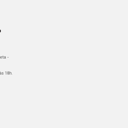
o
eta -
às 18h.