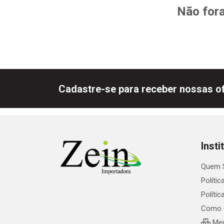
Não fora
Cadastre-se para receber nossas of
Insti
Quem 
Polític
Políti
Como 
Meu