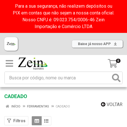
Para a sua segurança, não realizem depósitos ou
PIX em contas que não sejam a nossa conta oficial.
Nosso CNPJ é: 09.023.754/0006-46 Zein
Importação e Comércio LTDA
Baixe já nosso APP
0
CADEADO
VOLTAR
INÍCIO
FERRAMENTAS
CADEADO
Filtros