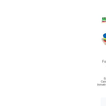
Fo
E
Cai
Inmetr