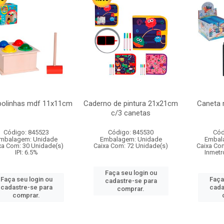
bolinhas mdf 11x11cm
Caderno de pintura 21x21cm
Caneta 
c/3 canetas
Código: 845523
Código: 845530
Cód
mbalagem: Unidade
Embalagem: Unidade
Embal
xa Com: 30 Unidade(s)
Caixa Com: 72 Unidade(s)
Caixa Co
IPI: 6.5%
Inmetr
Faça seu login ou
Faça seu login ou
Faça
cadastre-se para
cadastre-se para
cada
comprar.
comprar.