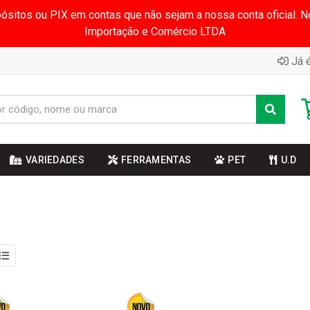
pósitos ou PIX em contas que não sejam a nossa conta oficial.
Importação e Comércio LTDA
Já é
VARIEDADES
FERRAMENTAS
PET
U.D