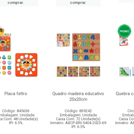
comprar.
comprar.
Placa feltro
Quadro madeira educativo
Quebra 
20x20cm
Código: 845636
Código: 839242
Cód
mbalagem: Unidade
Embalagem: Unidade
Embal
xa Com: 48 Unidade(s)
Caixa Com: 72 Unidade(s)
Caixa Co
IPI: 6.5%
Inmetro: ABCP-BRI-0404-2023-69
Inmetro: A
IPI: 6.5%