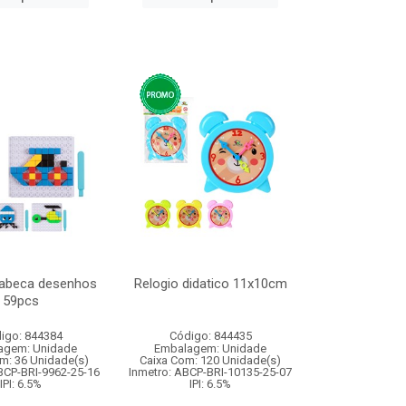
cabeca desenhos
Relogio didatico 11x10cm
59pcs
igo: 844384
Código: 844435
agem: Unidade
Embalagem: Unidade
m: 36 Unidade(s)
Caixa Com: 120 Unidade(s)
BCP-BRI-9962-25-16
Inmetro: ABCP-BRI-10135-25-07
IPI: 6.5%
IPI: 6.5%