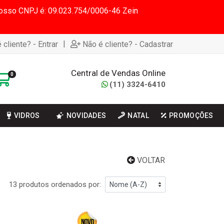
 Nosso CNPJ é: 09.023.754/0006-46 Zein
|
 cliente? - Entrar
Não é cliente? - Cadastrar
Central de Vendas Online
0
(11) 3324-6410
VIDROS
NOVIDADES
NATAL
PROMOÇÕES
VOLTAR
13 produtos ordenados por: