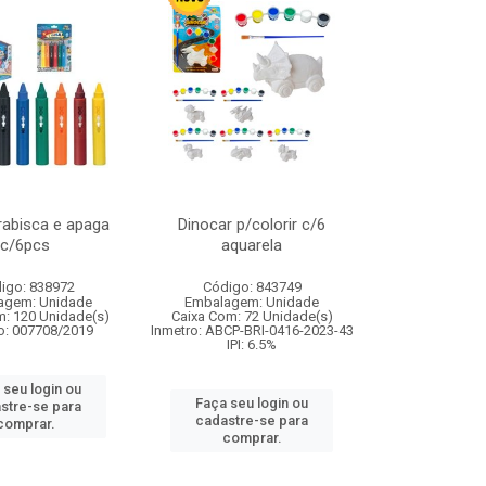
rabisca e apaga
Dinocar p/colorir c/6
c/6pcs
aquarela
igo: 838972
Código: 843749
agem: Unidade
Embalagem: Unidade
m: 120 Unidade(s)
Caixa Com: 72 Unidade(s)
o: 007708/2019
Inmetro: ABCP-BRI-0416-2023-43
IPI: 6.5%
 seu login ou
Faça seu login ou
stre-se para
cadastre-se para
comprar.
comprar.