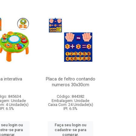
 interativa
Placa de feltro contando
numeros 30x30cm
igo: 845634
Código: 844382
agem: Unidade
Embalagem: Unidade
om: 4 Unidade(s)
Caixa Com: 24 Unidade(s)
IPI: 6.5%
IPI: 6.5%
 seu login ou
Faça seu login ou
stre-se para
cadastre-se para
comprar.
comprar.