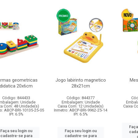
rmas geometricas
Jogo labirinto magnetico
Mesa
didatica 20x6cm
28x21cm
Código: 844433
Código: 844377
Cód
mbalagem: Unidade
Embalagem: Unidade
Embal
xa Com: 48 Unidade(s)
Caixa Com: 12 Unidade(s)
Caixa C
o: ABCP-BRI-10135-25-05
Inmetro: ABCP-BRI-9962-25-14
IPI: 6.5%
IPI: 6.5%
Faça
Faça seu login ou
Faça seu login ou
cada
cadastre-se para
cadastre-se para