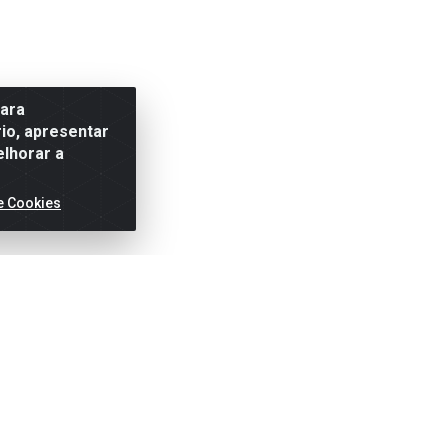
para
io, apresentar
elhorar a
e Cookies