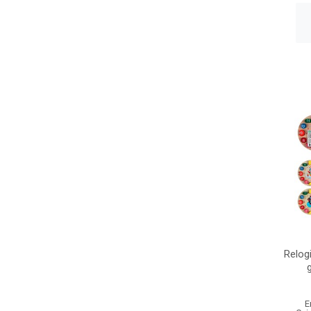
Relog
E