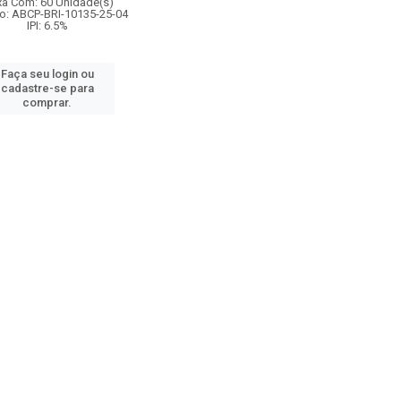
xa Com: 60 Unidade(s)
o: ABCP-BRI-10135-25-04
IPI: 6.5%
Faça seu login ou
cadastre-se para
comprar.