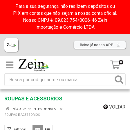
Para a sua segurança, não realizem depósitos ou
PIX em contas que não sejam a nossa conta oficial.
Nosso CNPJ é: 09.023.754/0006-46 Zein
Importação e Comércio LTDA
Baixe já nosso APP
0
ROUPAS E ACESSORIOS
VOLTAR
INÍCIO
ENFEITES DE NATAL
ROUPAS E ACESSORIOS
Filtros