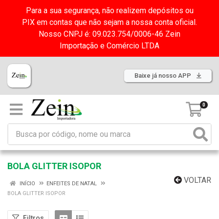
Para a sua segurança, não realizem depósitos ou
PIX em contas que não sejam a nossa conta oficial.
Nosso CNPJ é: 09.023.754/0006-46 Zein
Importação e Comércio LTDA
Baixe já nosso APP
0
BOLA GLITTER ISOPOR
VOLTAR
INÍCIO
ENFEITES DE NATAL
BOLA GLITTER ISOPOR
Filtros