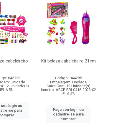
eza cabeleireiro
Kit beleza cabeleireiro 21cm
igo: 845723
Código: 844285
agem: Unidade
Embalagem: Unidade
m: 12 Unidade(s)
Caixa Com: 12 Unidade(s)
IPI: 6.5%
Inmetro: ABCP-BRI-0416-2023-02
IPI: 6.5%
 seu login ou
Faça seu login ou
stre-se para
cadastre-se para
comprar.
comprar.