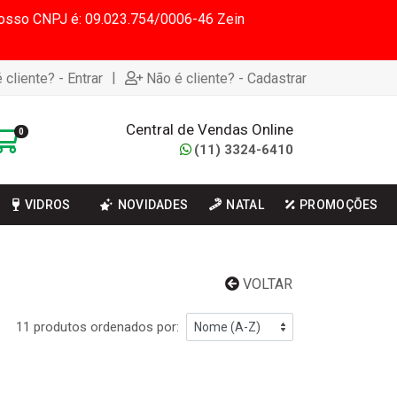
 Nosso CNPJ é: 09.023.754/0006-46 Zein
|
 cliente? - Entrar
Não é cliente? - Cadastrar
Central de Vendas Online
0
(11) 3324-6410
VIDROS
NOVIDADES
NATAL
PROMOÇÕES
VOLTAR
11 produtos ordenados por: