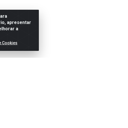
para
io, apresentar
elhorar a
e Cookies