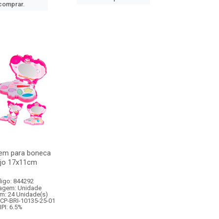
comprar.
em para boneca
ojo 17x11cm
igo: 844292
agem: Unidade
m: 24 Unidade(s)
BCP-BRI-10135-25-01
IPI: 6.5%