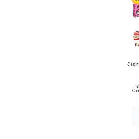
Casin
E
Cai