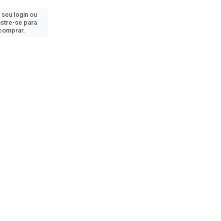
 seu login ou
stre-se para
comprar.