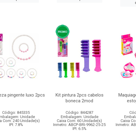
leza pingente luxo 2pcs
Kit pintura 2pcs cabelos
Maquiag
boneca 2mod
est
Código: 845335
Código: 844287
Cód
mbalagem: Unidade
Embalagem: Unidade
Embal
a Com: 240 Unidade(s)
Caixa Com: 60 Unidade(s)
Caixa Co
IPI: 7.8%
Inmetro: ABCP-BRI-9962-25-25
Inmetro: A
IPI: 6.5%