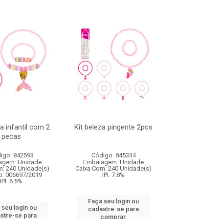
za infantil com 2
Kit beleza pingente 2pcs
pecas
igo: 842593
Código: 845334
agem: Unidade
Embalagem: Unidade
m: 240 Unidade(s)
Caixa Com: 240 Unidade(s)
o: 006697/2019
IPI: 7.8%
IPI: 6.5%
Faça seu login ou
 seu login ou
cadastre-se para
stre-se para
comprar.