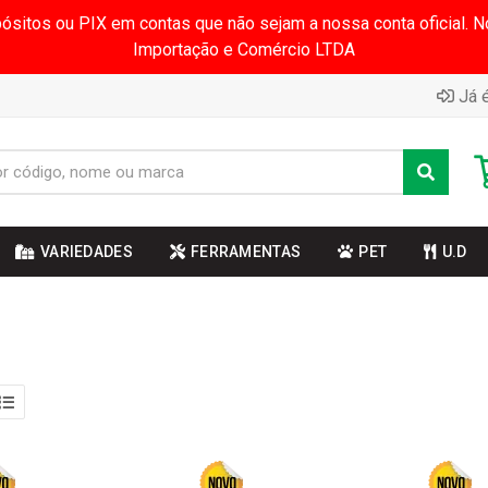
pósitos ou PIX em contas que não sejam a nossa conta oficial.
Importação e Comércio LTDA
Já é
VARIEDADES
FERRAMENTAS
PET
U.D