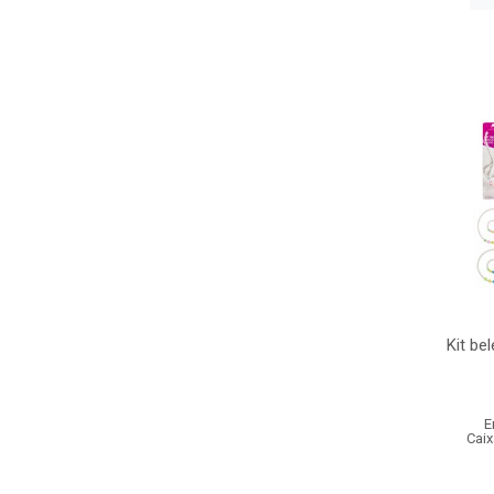
Kit be
E
Caix