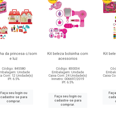
ha da princesa c/som
Kit beleza bolsinha com
Kit bel
e luz
acessorios
Código: 845580
Código: 830034
Cód
mbalagem: Unidade
Embalagem: Unidade
Embal
xa Com: 12 Unidade(s)
Caixa Com: 24 Unidade(s)
Caixa Co
IPI: 6.5%
Inmetro: 006697/2019
IPI: 6.5%
Faça seu login ou
Faça
Faça seu login ou
cadastre-se para
cada
cadastre-se para
comprar.
comprar.