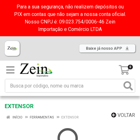
Para a sua segurança, não realizem depósitos ou
PIX em contas que não sejam a nossa conta oficial.
Nosso CNPJ é: 09.023.754/0006-46 Zein
Importação e Comércio LTDA
Baixe já nosso APP
0
EXTENSOR
VOLTAR
INÍCIO
FERRAMENTAS
EXTENSOR