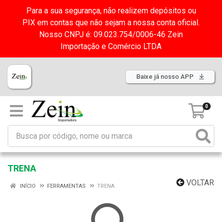
Para a sua segurança, não realizem depósitos ou
PIX em contas que não sejam a nossa conta oficial.
Nosso CNPJ é: 09.023.754/0006-46 Zein
Importação e Comércio LTDA
Baixe já nosso APP
0
TRENA
VOLTAR
INÍCIO
FERRAMENTAS
TRENA