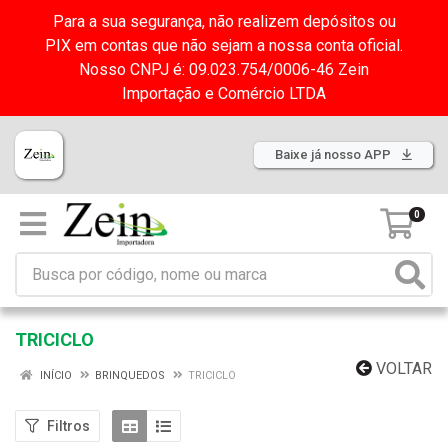
Para a sua segurança, não realizem depósitos ou
PIX em contas que não sejam a nossa conta oficial.
Nosso CNPJ é: 09.023.754/0006-46 Zein
Importação e Comércio LTDA
Baixe já nosso APP
0
TRICICLO
VOLTAR
INÍCIO
BRINQUEDOS
TRICICLO
Filtros