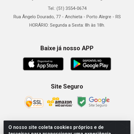
Tel.: (51) 3554-0674
Rua Ângelo Dourado, 77 - Anchieta - Porto Alegre - RS
HORÁRIO: Segunda a Sexta: 8h às 18h.
Baixe já nosso APP
Site Seguro
O nosso site coleta cookies próprios e de
Zein Importação e Comércio LTDA - Av. Senador Queiróz, 274
terceiros para proporcionar uma experiência