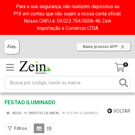
Para a sua segurança, não realizem depósitos ou
PIX em contas que não sejam a nossa conta oficial.
Nosso CNPJ é: 09.023.754/0006-46 Zein
Importação e Comércio LTDA
Baixe já nosso APP
0
FESTAO ILUMINADO
VOLTAR
INÍCIO
ENFEITES DE NATAL
FESTAO ILUMINADO
Filtros