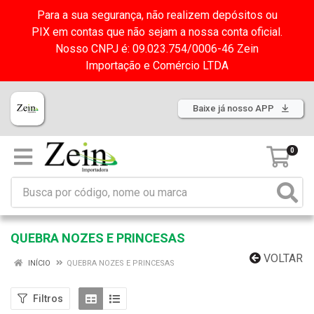
Para a sua segurança, não realizem depósitos ou
PIX em contas que não sejam a nossa conta oficial.
Nosso CNPJ é: 09.023.754/0006-46 Zein
Importação e Comércio LTDA
Baixe já nosso APP
0
QUEBRA NOZES E PRINCESAS
VOLTAR
INÍCIO
QUEBRA NOZES E PRINCESAS
Filtros