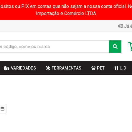
pósitos ou PIX em contas que não sejam a nossa conta oficial.
Importação e Comércio LTDA
Já é
VARIEDADES
FERRAMENTAS
PET
U.D