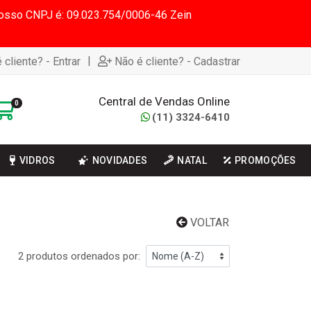
 Nosso CNPJ é: 09.023.754/0006-46 Zein
|
 cliente? - Entrar
Não é cliente? - Cadastrar
Central de Vendas Online
0
(11) 3324-6410
VIDROS
NOVIDADES
NATAL
PROMOÇÕES
VOLTAR
2 produtos ordenados por: