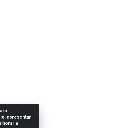
para
io, apresentar
elhorar a