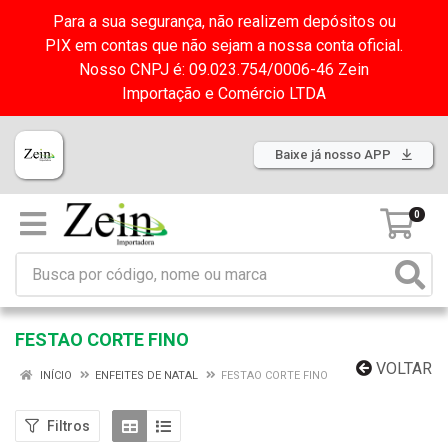
Para a sua segurança, não realizem depósitos ou
PIX em contas que não sejam a nossa conta oficial.
Nosso CNPJ é: 09.023.754/0006-46 Zein
Importação e Comércio LTDA
Baixe já nosso APP
0
FESTAO CORTE FINO
VOLTAR
INÍCIO
ENFEITES DE NATAL
FESTAO CORTE FINO
Filtros