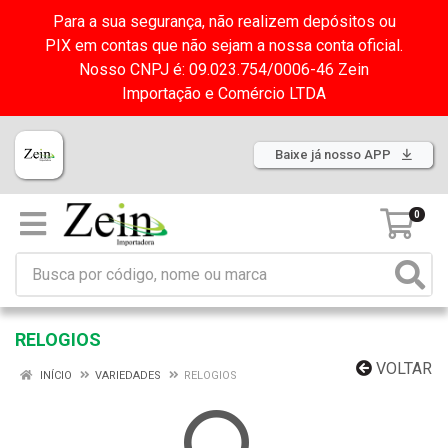
Para a sua segurança, não realizem depósitos ou
PIX em contas que não sejam a nossa conta oficial.
Nosso CNPJ é: 09.023.754/0006-46 Zein
Importação e Comércio LTDA
Baixe já nosso APP
0
RELOGIOS
VOLTAR
INÍCIO
VARIEDADES
RELOGIOS