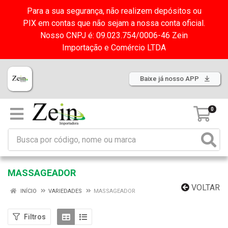
Para a sua segurança, não realizem depósitos ou
PIX em contas que não sejam a nossa conta oficial.
Nosso CNPJ é: 09.023.754/0006-46 Zein
Importação e Comércio LTDA
Baixe já nosso APP
0
MASSAGEADOR
VOLTAR
INÍCIO
VARIEDADES
MASSAGEADOR
Filtros