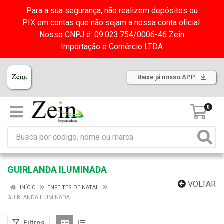
Para a sua segurança, não realizem depósitos ou
PIX em contas que não sejam a nossa conta oficial.
Nosso CNPJ é: 09.023.754/0006-46 Zein
Importação e Comércio LTDA
Baixe já nosso APP
0
GUIRLANDA ILUMINADA
VOLTAR
INÍCIO
ENFEITES DE NATAL
GUIRLANDA ILUMINADA
Filtros