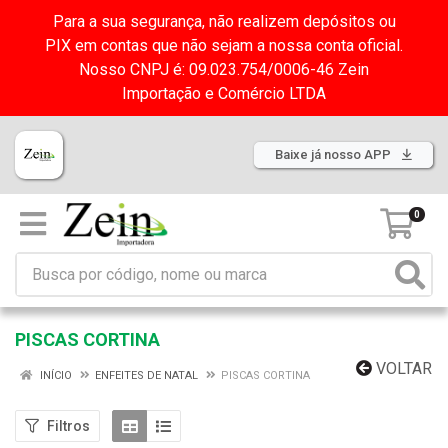
Para a sua segurança, não realizem depósitos ou
PIX em contas que não sejam a nossa conta oficial.
Nosso CNPJ é: 09.023.754/0006-46 Zein
Importação e Comércio LTDA
Baixe já nosso APP
0
PISCAS CORTINA
VOLTAR
INÍCIO
ENFEITES DE NATAL
PISCAS CORTINA
Filtros