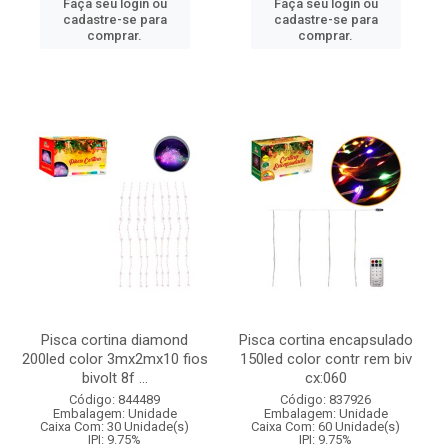
Faça seu login ou
Faça seu login ou
cadastre-se para
cadastre-se para
comprar.
comprar.
Pisca cortina diamond
Pisca cortina encapsulado
200led color 3mx2mx10 fios
150led color contr rem biv
bivolt 8f ...
cx:060
Código: 844489
Código: 837926
Embalagem: Unidade
Embalagem: Unidade
Caixa Com: 30 Unidade(s)
Caixa Com: 60 Unidade(s)
IPI: 9.75%
IPI: 9.75%