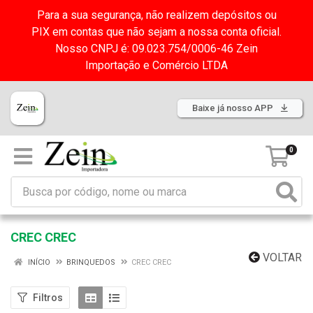
Para a sua segurança, não realizem depósitos ou
PIX em contas que não sejam a nossa conta oficial.
Nosso CNPJ é: 09.023.754/0006-46 Zein
Importação e Comércio LTDA
Baixe já nosso APP
0
CREC CREC
VOLTAR
INÍCIO
BRINQUEDOS
CREC CREC
Filtros