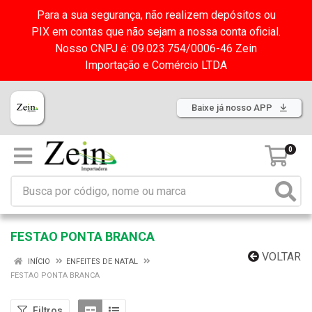
Para a sua segurança, não realizem depósitos ou
PIX em contas que não sejam a nossa conta oficial.
Nosso CNPJ é: 09.023.754/0006-46 Zein
Importação e Comércio LTDA
Baixe já nosso APP
0
FESTAO PONTA BRANCA
VOLTAR
INÍCIO
ENFEITES DE NATAL
FESTAO PONTA BRANCA
Filtros