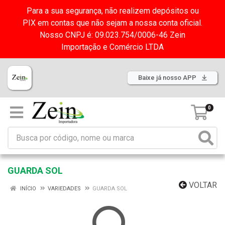
Para a sua segurança, não realizem depósitos ou
PIX em contas que não sejam a nossa conta oficial.
Nosso CNPJ é: 09.023.754/0006-46 Zein
Importação e Comércio LTDA
Baixe já nosso APP
0
GUARDA SOL
VOLTAR
INÍCIO
VARIEDADES
GUARDA SOL