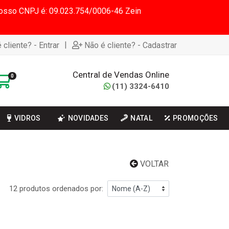
 Nosso CNPJ é: 09.023.754/0006-46 Zein
|
 cliente? - Entrar
Não é cliente? - Cadastrar
Central de Vendas Online
0
(11) 3324-6410
VIDROS
NOVIDADES
NATAL
PROMOÇÕES
VOLTAR
12 produtos ordenados por: