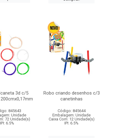
p/caneta 3d c/5
Robo criando desenhos c/3
s 200cmx0,17mm
canetinhas
igo: 845643
Código: 845644
agem: Unidade
Embalagem: Unidade
m: 72 Unidade(s)
Caixa Com: 12 Unidade(s)
IPI: 6.5%
IPI: 6.5%