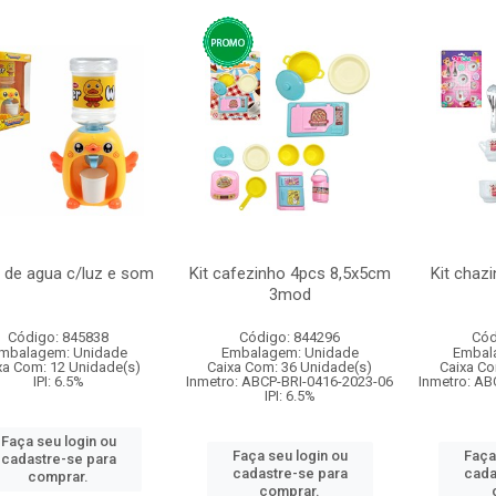
o de agua c/luz e som
Kit cafezinho 4pcs 8,5x5cm
Kit chaz
3mod
Código: 845838
Código: 844296
Cód
mbalagem: Unidade
Embalagem: Unidade
Embal
xa Com: 12 Unidade(s)
Caixa Com: 36 Unidade(s)
Caixa Co
IPI: 6.5%
Inmetro: ABCP-BRI-0416-2023-06
Inmetro: AB
IPI: 6.5%
Faça seu login ou
Faça seu login ou
Faça
cadastre-se para
cadastre-se para
cada
comprar.
comprar.