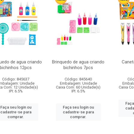
quedo de agua criando
Brinquedo de agua criando
Canet
bichinhos 12pcs
bichinhos 7pcs
Código: 845637
Código: 845640
Cód
mbalagem: Unidade
Embalagem: Unidade
Embal
xa Com: 12 Unidade(s)
Caixa Com: 60 Unidade(s)
Caixa Co
IPI: 6.5%
IPI: 6.5%
Faça
Faça seu login ou
Faça seu login ou
cada
cadastre-se para
cadastre-se para
comprar.
comprar.