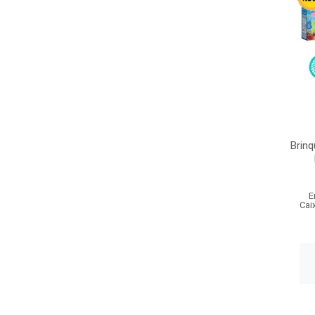
Brin
E
Cai