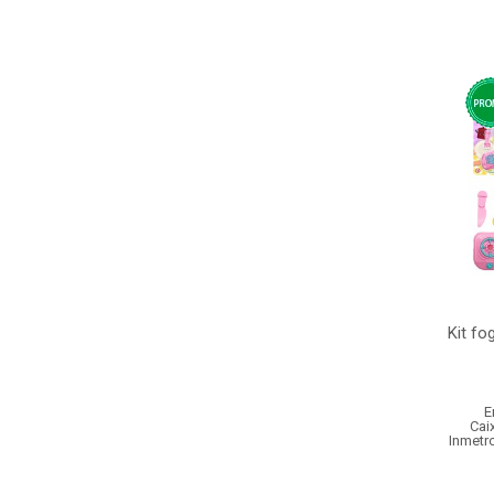
Kit f
E
Cai
Inmetr