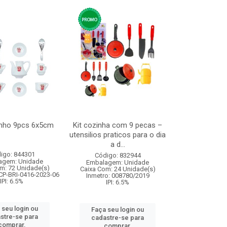
inho 9pcs 6x5cm
Kit cozinha com 9 pecas –
utensilios praticos para o dia
a d...
igo: 844301
Código: 832944
agem: Unidade
Embalagem: Unidade
m: 72 Unidade(s)
Caixa Com: 24 Unidade(s)
CP-BRI-0416-2023-06
Inmetro: 008780/2019
IPI: 6.5%
IPI: 6.5%
 seu login ou
Faça seu login ou
stre-se para
cadastre-se para
comprar.
comprar.