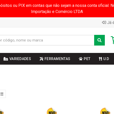
pósitos ou PIX em contas que não sejam a nossa conta oficial.
Importação e Comércio LTDA
Já é
VARIEDADES
FERRAMENTAS
PET
U.D