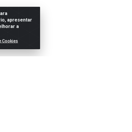
para
io, apresentar
elhorar a
e Cookies