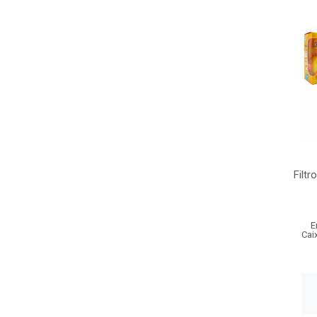
Filtr
E
Cai