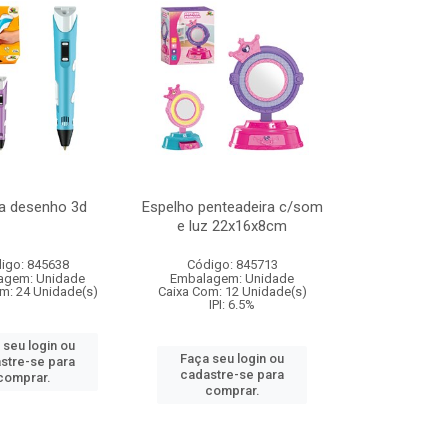
a desenho 3d
Espelho penteadeira c/som
e luz 22x16x8cm
igo: 845638
Código: 845713
agem: Unidade
Embalagem: Unidade
m: 24 Unidade(s)
Caixa Com: 12 Unidade(s)
IPI: 6.5%
 seu login ou
Faça seu login ou
stre-se para
cadastre-se para
comprar.
comprar.