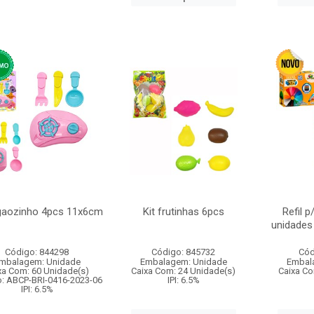
ogaozinho 4pcs 11x6cm
Kit frutinhas 6pcs
Refil 
unidade
Código: 844298
Código: 845732
Cód
mbalagem: Unidade
Embalagem: Unidade
Embal
xa Com: 60 Unidade(s)
Caixa Com: 24 Unidade(s)
Caixa Co
o: ABCP-BRI-0416-2023-06
IPI: 6.5%
IPI: 6.5%