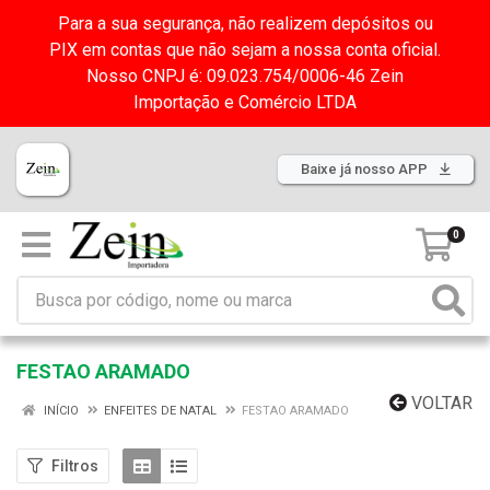
Para a sua segurança, não realizem depósitos ou
PIX em contas que não sejam a nossa conta oficial.
Nosso CNPJ é: 09.023.754/0006-46 Zein
Importação e Comércio LTDA
Baixe já nosso APP
0
FESTAO ARAMADO
VOLTAR
INÍCIO
ENFEITES DE NATAL
FESTAO ARAMADO
Filtros