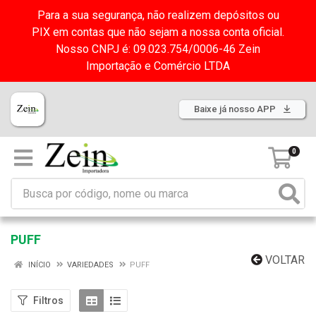
Para a sua segurança, não realizem depósitos ou
PIX em contas que não sejam a nossa conta oficial.
Nosso CNPJ é: 09.023.754/0006-46 Zein
Importação e Comércio LTDA
Baixe já nosso APP
0
PUFF
VOLTAR
INÍCIO
VARIEDADES
PUFF
Filtros