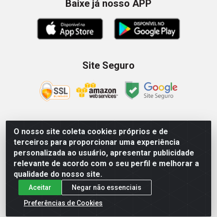
Baixe já nosso APP
Site Seguro
O nosso site coleta cookies próprios e de
Zein Importação e Comércio LTDA - Av. Senador Queiróz, 274
terceiros para proporcionar uma experiência
- 12º e 13º andar - Centro, São Paulo/SP – CNPJ
personalizada ao usuário, apresentar publicidade
09.023.754/0006-46
relevante de acordo com o seu perfil e melhorar a
qualidade do nosso site.
Aceitar
Negar não essenciais
Preferências de Cookies