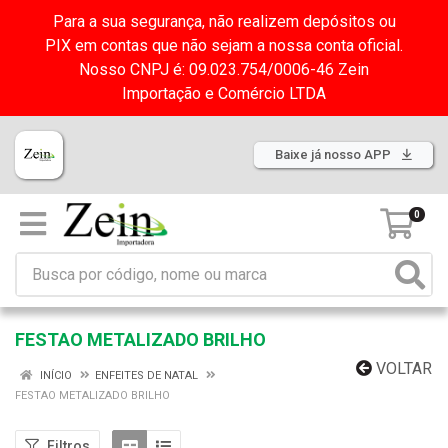
Para a sua segurança, não realizem depósitos ou
PIX em contas que não sejam a nossa conta oficial.
Nosso CNPJ é: 09.023.754/0006-46 Zein
Importação e Comércio LTDA
Baixe já nosso APP
0
FESTAO METALIZADO BRILHO
VOLTAR
INÍCIO
ENFEITES DE NATAL
FESTAO METALIZADO BRILHO
Filtros