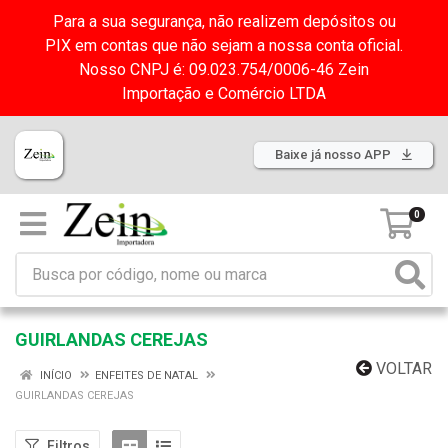
Para a sua segurança, não realizem depósitos ou
PIX em contas que não sejam a nossa conta oficial.
Nosso CNPJ é: 09.023.754/0006-46 Zein
Importação e Comércio LTDA
Baixe já nosso APP
0
GUIRLANDAS CEREJAS
VOLTAR
INÍCIO
ENFEITES DE NATAL
GUIRLANDAS CEREJAS
Filtros