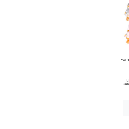
Fam
E
Cai