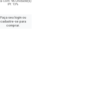
xa Com: 96 Unidade(s)
IPI: 13%
Faça seu login ou
cadastre-se para
comprar.