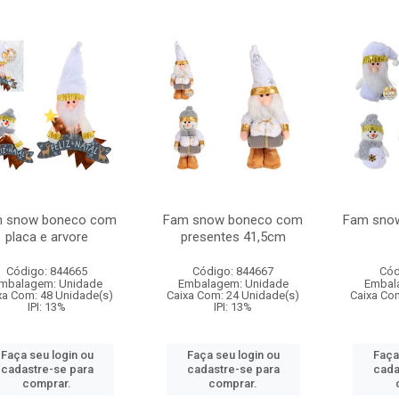
 snow boneco com
Fam snow boneco com
Fam snow
placa e arvore
presentes 41,5cm
Código: 844665
Código: 844667
Cód
mbalagem: Unidade
Embalagem: Unidade
Embal
xa Com: 48 Unidade(s)
Caixa Com: 24 Unidade(s)
Caixa Co
IPI: 13%
IPI: 13%
Faça seu login ou
Faça seu login ou
Faça
cadastre-se para
cadastre-se para
cada
comprar.
comprar.