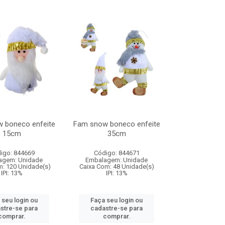
 boneco enfeite
Fam snow boneco enfeite
15cm
35cm
igo: 844669
Código: 844671
agem: Unidade
Embalagem: Unidade
m: 120 Unidade(s)
Caixa Com: 48 Unidade(s)
IPI: 13%
IPI: 13%
 seu login ou
Faça seu login ou
stre-se para
cadastre-se para
comprar.
comprar.