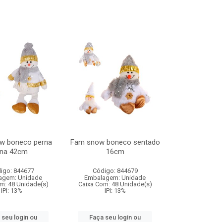
w boneco perna
Fam snow boneco sentado
ina 42cm
16cm
igo: 844677
Código: 844679
agem: Unidade
Embalagem: Unidade
m: 48 Unidade(s)
Caixa Com: 48 Unidade(s)
IPI: 13%
IPI: 13%
 seu login ou
Faça seu login ou