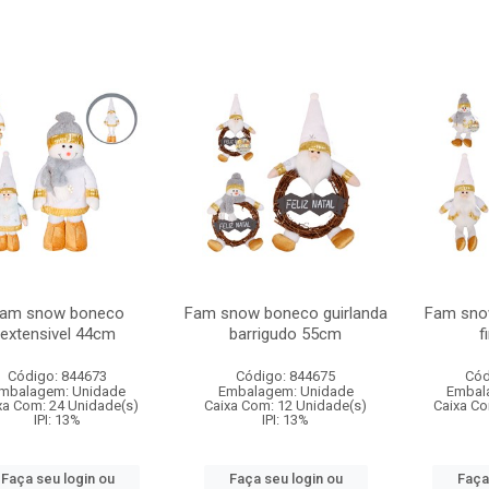
am snow boneco
Fam snow boneco guirlanda
Fam sno
extensivel 44cm
barrigudo 55cm
f
Código: 844673
Código: 844675
Cód
mbalagem: Unidade
Embalagem: Unidade
Embal
xa Com: 24 Unidade(s)
Caixa Com: 12 Unidade(s)
Caixa Co
IPI: 13%
IPI: 13%
Faça seu login ou
Faça seu login ou
Faça