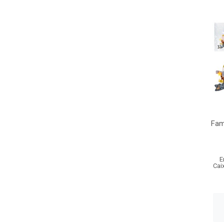
Fam
E
Cai