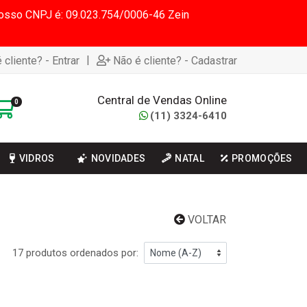
 Nosso CNPJ é: 09.023.754/0006-46 Zein
|
 cliente? - Entrar
Não é cliente? - Cadastrar
Central de Vendas Online
0
(11) 3324-6410
VIDROS
NOVIDADES
NATAL
PROMOÇÕES
VOLTAR
17 produtos ordenados por: