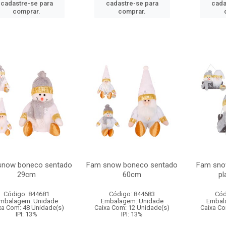
cadastre-se para
cadastre-se para
cada
comprar.
comprar.
snow boneco sentado
Fam snow boneco sentado
Fam sno
29cm
60cm
p
Código: 844681
Código: 844683
Cód
mbalagem: Unidade
Embalagem: Unidade
Embal
xa Com: 48 Unidade(s)
Caixa Com: 12 Unidade(s)
Caixa Co
IPI: 13%
IPI: 13%