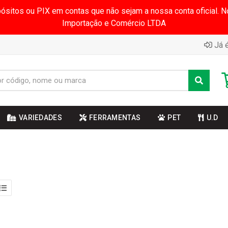
pósitos ou PIX em contas que não sejam a nossa conta oficial.
Importação e Comércio LTDA
Já é
VARIEDADES
FERRAMENTAS
PET
U.D