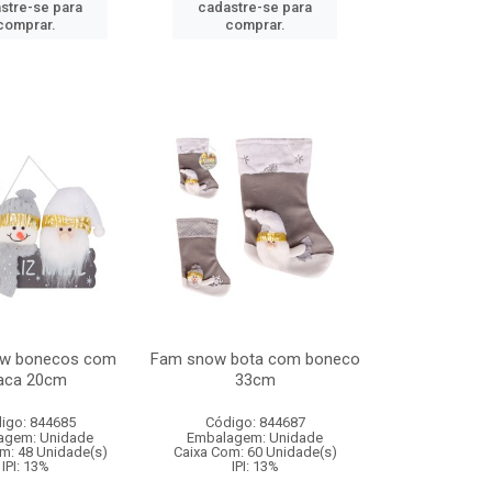
stre-se para
cadastre-se para
comprar.
comprar.
w bonecos com
Fam snow bota com boneco
laca 20cm
33cm
igo: 844685
Código: 844687
agem: Unidade
Embalagem: Unidade
m: 48 Unidade(s)
Caixa Com: 60 Unidade(s)
IPI: 13%
IPI: 13%