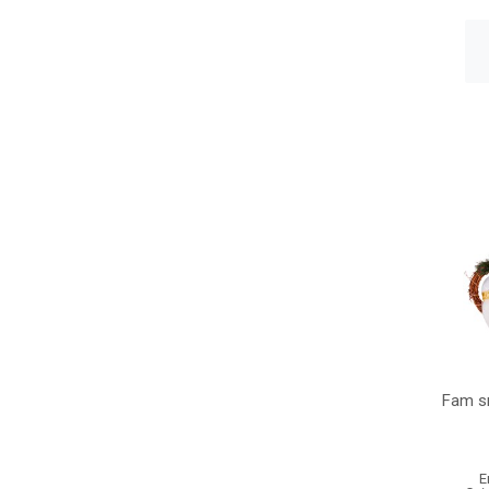
Fam sn
E