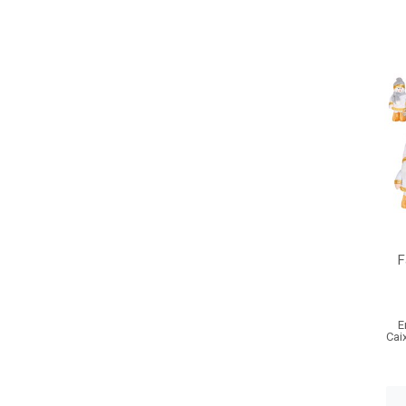
F
E
Cai