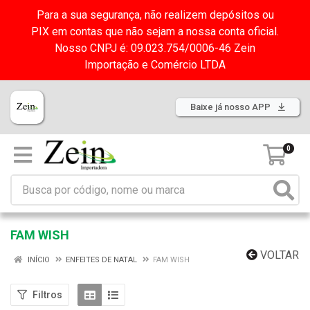
Para a sua segurança, não realizem depósitos ou
PIX em contas que não sejam a nossa conta oficial.
Nosso CNPJ é: 09.023.754/0006-46 Zein
Importação e Comércio LTDA
Baixe já nosso APP
0
FAM WISH
VOLTAR
INÍCIO
ENFEITES DE NATAL
FAM WISH
Filtros