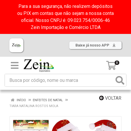
Para a sua segurança, não realizem depósitos
ou PIX em contas que não sejam a nossa conta
oficial. Nosso CNPJ é: 09.023.754/0006-46
Zein Importação e Comércio LTDA
Baixe já nosso APP
0
VOLTAR
INÍCIO
ENFEITES DE NATAL
TIARA NATALINA ROSTOS MOLA