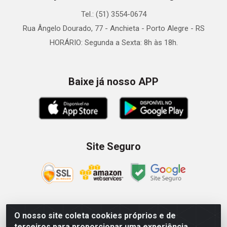
Tel.: (51) 3554-0674
Rua Ângelo Dourado, 77 - Anchieta - Porto Alegre - RS
HORÁRIO: Segunda a Sexta: 8h às 18h.
Baixe já nosso APP
Site Seguro
O nosso site coleta cookies próprios e de
Zein Importação e Comércio LTDA - Av. Senador Queiróz, 274
terceiros para proporcionar uma experiência