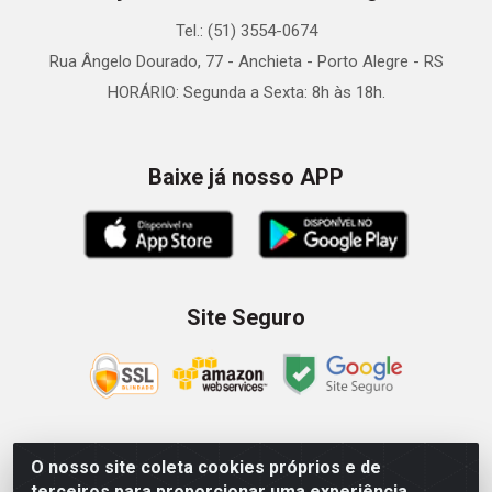
Tel.: (51) 3554-0674
Rua Ângelo Dourado, 77 - Anchieta - Porto Alegre - RS
HORÁRIO: Segunda a Sexta: 8h às 18h.
Baixe já nosso APP
Site Seguro
O nosso site coleta cookies próprios e de
Zein Importação e Comércio LTDA - Av. Senador Queiróz, 274
terceiros para proporcionar uma experiência