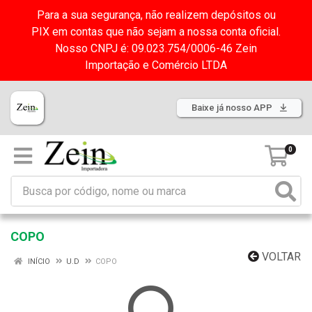
Para a sua segurança, não realizem depósitos ou
PIX em contas que não sejam a nossa conta oficial.
Nosso CNPJ é: 09.023.754/0006-46 Zein
Importação e Comércio LTDA
Baixe já nosso APP
0
COPO
VOLTAR
INÍCIO
U.D
COPO