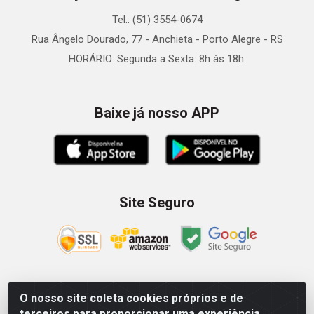
Tel.: (51) 3554-0674
Rua Ângelo Dourado, 77 - Anchieta - Porto Alegre - RS
HORÁRIO: Segunda a Sexta: 8h às 18h.
Baixe já nosso APP
Site Seguro
O nosso site coleta cookies próprios e de
Zein Importação e Comércio LTDA - Av. Senador Queiróz, 274
terceiros para proporcionar uma experiência