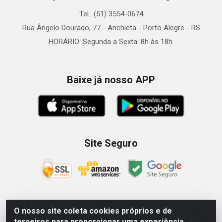
Tel.: (51) 3554-0674
Rua Ângelo Dourado, 77 - Anchieta - Porto Alegre - RS
HORÁRIO: Segunda a Sexta: 8h às 18h.
Baixe já nosso APP
Site Seguro
O nosso site coleta cookies próprios e de
Zein Importação e Comércio LTDA - Av. Senador Queiróz, 274
terceiros para proporcionar uma experiência