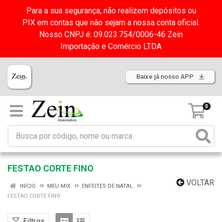
Para a sua segurança, não realizem depósitos ou
PIX em contas que não sejam a nossa conta oficial.
Nosso CNPJ é: 09.023.754/0006-46 Zein
Importação e Comércio LTDA
Baixe já nosso APP
0
FESTAO CORTE FINO
VOLTAR
INÍCIO
MEU MIX
ENFEITES DE NATAL
FESTAO CORTE FINO
Filtros