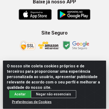
Baixe já nosso APP
Site Seguro
O nosso site coleta cookies próprios e de
Zein Importação e Comércio LTDA - Av. Senador Queiróz, 274
terceiros para proporcionar uma experiência
- 12º e 13º andar - Centro, São Paulo/SP – CNPJ
personalizada ao usuário, apresentar publicidade
09.023.754/0006-46
relevante de acordo com o seu perfil e melhorar a
qualidade do nosso site.
Aceitar
Negar não essenciais
Preferências de Cookies