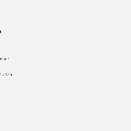
o
eta -
às 18h.