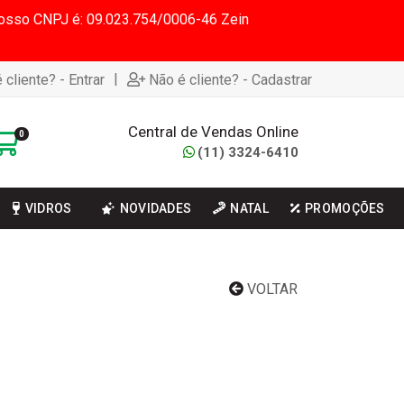
 Nosso CNPJ é: 09.023.754/0006-46 Zein
|
 cliente? - Entrar
Não é cliente? - Cadastrar
Central de Vendas Online
0
(11) 3324-6410
VIDROS
NOVIDADES
NATAL
PROMOÇÕES
VOLTAR