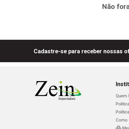
Não fora
Cadastre-se para receber nossas of
Insti
Quem 
Polític
Políti
Como 
Meu