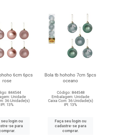
hohoho 6cm 6pcs
Bola tb hohoho 7cm 5pcs
rose
oceano
igo: 844544
Código: 844548
agem: Unidade
Embalagem: Unidade
m: 36 Unidade(s)
Caixa Com: 36 Unidade(s)
IPI: 13%
IPI: 13%
 seu login ou
Faça seu login ou
stre-se para
cadastre-se para
comprar.
comprar.