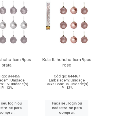
hohoho 5cm 9pcs
Bola tb hohoho 5cm 9pcs
prata
rose
igo: 844466
Código: 844467
agem: Unidade
Embalagem: Unidade
m: 36 Unidade(s)
Caixa Com: 36 Unidade(s)
IPI: 13%
IPI: 13%
 seu login ou
Faça seu login ou
stre-se para
cadastre-se para
comprar.
comprar.