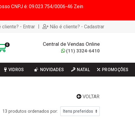
 Nosso CNPJ é: 09.023.754/0006-46 Zein
|
 cliente? - Entrar
Não é cliente? - Cadastrar
Central de Vendas Online
0
(11) 3324-6410
VIDROS
NOVIDADES
NATAL
PROMOÇÕES
VOLTAR
13 produtos ordenados por: