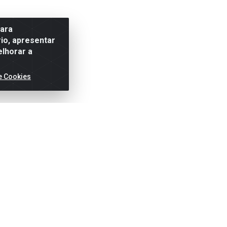
para
io, apresentar
elhorar a
e Cookies