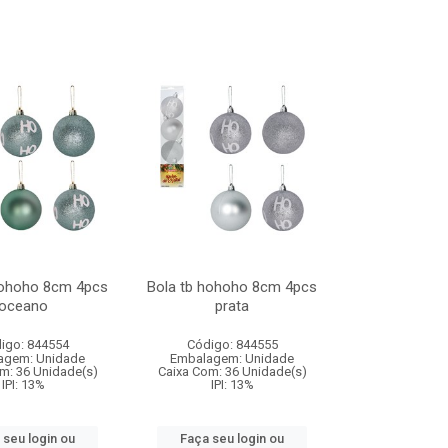
hohoho 8cm 4pcs
Bola tb hohoho 8cm 4pcs
oceano
prata
igo: 844554
Código: 844555
agem: Unidade
Embalagem: Unidade
m: 36 Unidade(s)
Caixa Com: 36 Unidade(s)
IPI: 13%
IPI: 13%
 seu login ou
Faça seu login ou