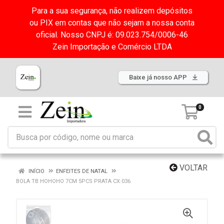
Para a sua segurança, não realizem depósitos
ou PIX em contas que não sejam a nossa conta
oficial. Nosso CNPJ é: 09.023.754/0006-46
Zein Importação e Comércio LTDA
Baixe já nosso APP
0
VOLTAR
INÍCIO
ENFEITES DE NATAL
BOLA TB HOHOHO 7CM 5PCS PRATA CX:036