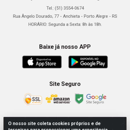
Tel.: (51) 3554-0674
Rua Ângelo Dourado, 77 - Anchieta - Porto Alegre - RS
HORÁRIO: Segunda a Sexta: 8h às 18h.
Baixe já nosso APP
Site Seguro
O nosso site coleta cookies próprios e de
Zein Importação e Comércio LTDA - Av. Senador Queiróz, 274
terceiros para proporcionar uma experiência