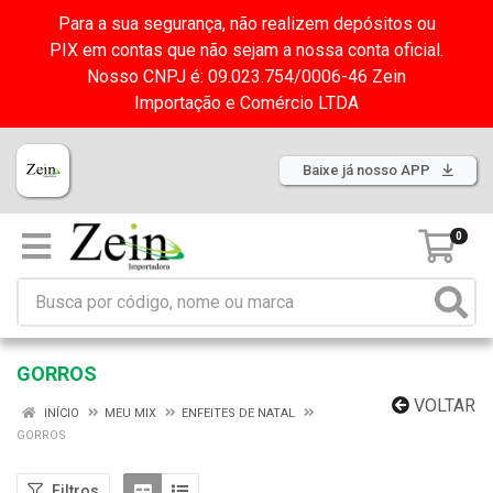
Para a sua segurança, não realizem depósitos ou
PIX em contas que não sejam a nossa conta oficial.
Nosso CNPJ é: 09.023.754/0006-46 Zein
Importação e Comércio LTDA
Baixe já nosso APP
0
GORROS
VOLTAR
INÍCIO
MEU MIX
ENFEITES DE NATAL
GORROS
Filtros