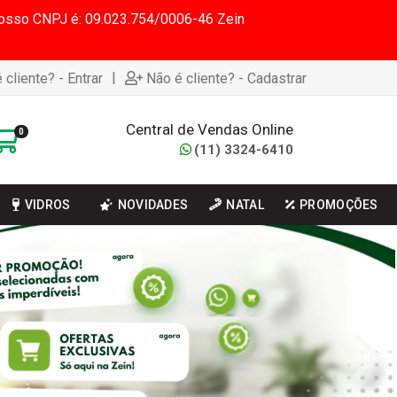
 Nosso CNPJ é: 09.023.754/0006-46 Zein
|
 cliente? - Entrar
Não é cliente? - Cadastrar
Central de Vendas Online
0
(11) 3324-6410
VIDROS
NOVIDADES
NATAL
PROMOÇÕES