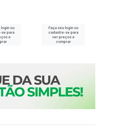
 login ou
Faça seu login ou
Faça seu 
-se para
cadastre-se para
cadastre
eços e
ver preços e
ver pr
prar
comprar
comp