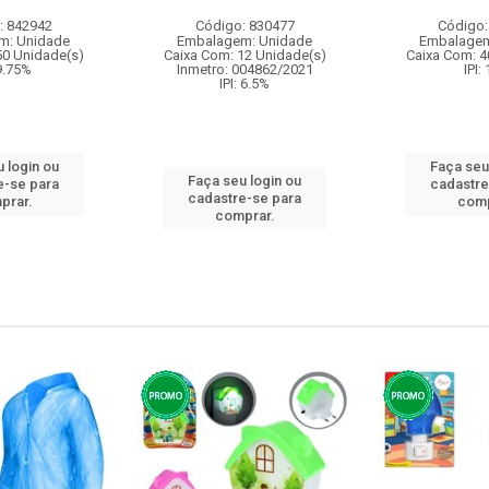
: 842942
Código: 830477
Código:
m: Unidade
Embalagem: Unidade
Embalagem
50 Unidade(s)
Caixa Com: 12 Unidade(s)
Caixa Com: 4
 9.75%
Inmetro: 004862/2021
IPI:
IPI: 6.5%
 login ou
Faça seu
Faça seu login ou
e-se para
cadastre
cadastre-se para
prar.
comp
comprar.