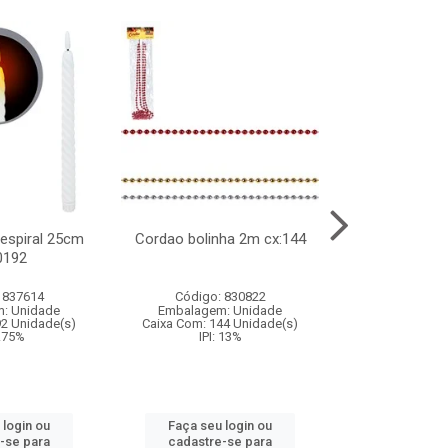
l espiral 25cm
Cordao bolinha 2m cx:144
Lata chap
0192
cx:0
 837614
Código: 830822
Código:
: Unidade
Embalagem: Unidade
Embalagem
92 Unidade(s)
Caixa Com: 144 Unidade(s)
Caixa Com: 6
9.75%
IPI: 13%
IPI: 
 login ou
Faça seu login ou
Faça seu 
-se para
cadastre-se para
cadastre