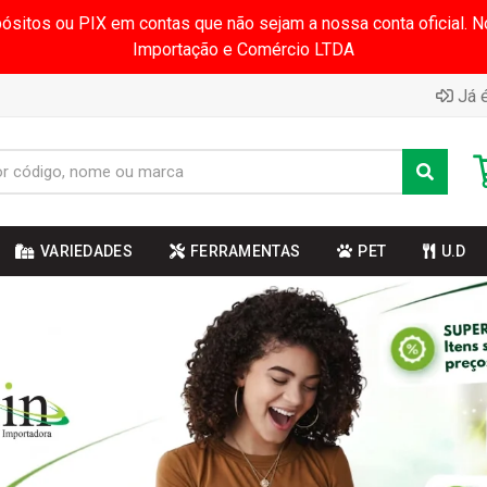
pósitos ou PIX em contas que não sejam a nossa conta oficial.
Importação e Comércio LTDA
Já é
VARIEDADES
FERRAMENTAS
PET
U.D