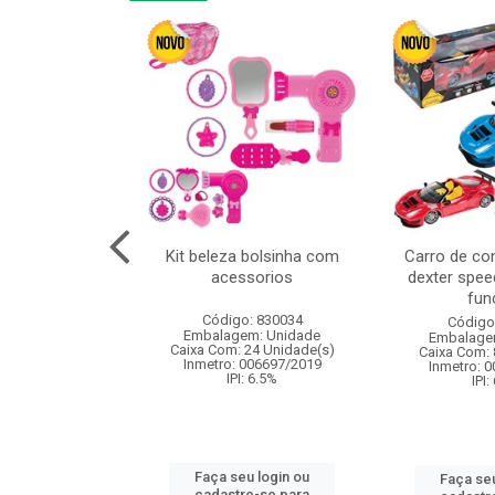
cm 6pcs cx:120
Kit beleza bolsinha com
Carro de co
acessorios
dexter spee
fun
: 830836
Código: 830034
Código
m: Unidade
Embalagem: Unidade
Embalage
120 Unidade(s)
Caixa Com: 24 Unidade(s)
Caixa Com: 
I: 13%
Inmetro: 006697/2019
Inmetro: 
IPI: 6.5%
IPI:
u login ou
Faça seu login ou
Faça seu
e-se para
cadastre-se para