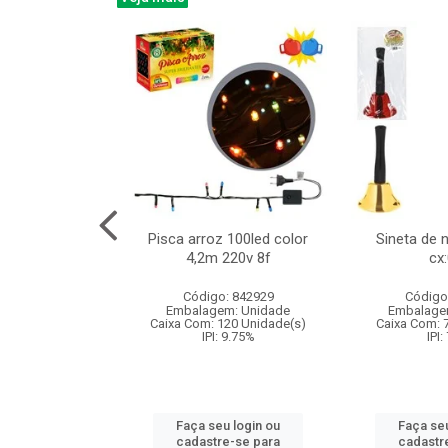
na 150led bco
Pisca arroz 100led color
Sineta de 
x40cm 220v 8f
4,2m 220v 8f
cx
:060
Código: 842929
Código
: 840985
Embalagem: Unidade
Embalage
m: Unidade
Caixa Com: 120 Unidade(s)
Caixa Com: 
60 Unidade(s)
IPI: 9.75%
IPI:
: 9.75%
Faça seu login ou
Faça seu
u login ou
cadastre-se para
cadastr
e-se para