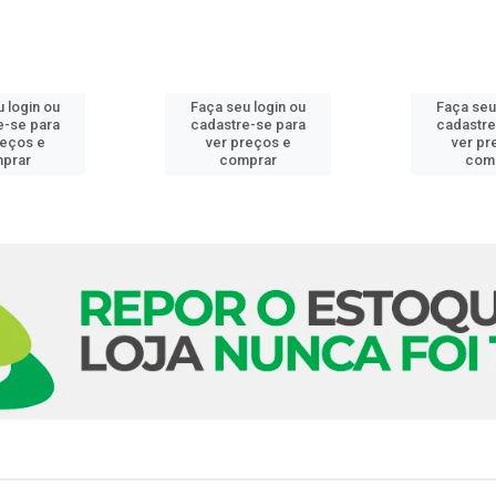
 login ou
Faça seu login ou
Faça seu
e-se para
cadastre-se para
cadastre
reços e
ver preços e
ver pr
prar
comprar
com