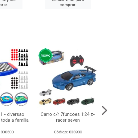
cadastre
rar.
comprar.
comp
1 - diversao
Carro c/r 7funcoes 1:24 z-
Abajur de tom
toda a familia
racer seven
10cm bivol
 830500
Código: 838900
Código: