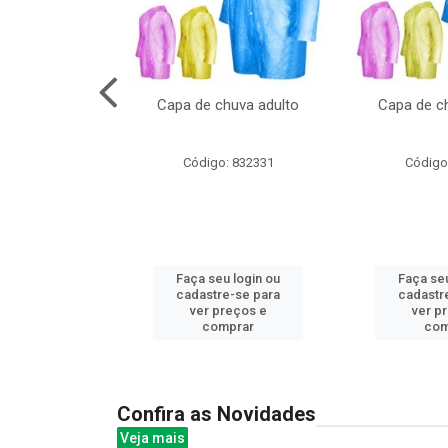
no pote c/molde
Capa de chuva adulto
Capa de ch
: 839020
Código: 832331
Código
u login ou
Faça seu login ou
Faça seu
e-se para
cadastre-se para
cadastr
reços e
ver preços e
ver p
mprar
comprar
com
Confira as Novidades
Veja mais