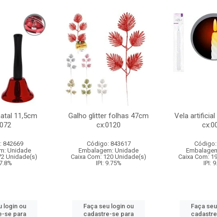
natal 11,5cm
Galho glitter folhas 47cm
Vela artificia
:072
cx:0120
cx:0
: 842669
Código: 843617
Código:
m: Unidade
Embalagem: Unidade
Embalagem
72 Unidade(s)
Caixa Com: 120 Unidade(s)
Caixa Com: 1
 7.8%
IPI: 9.75%
IPI: 
 login ou
Faça seu login ou
Faça seu
e-se para
cadastre-se para
cadastre