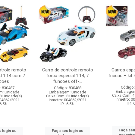
ntrole remoto
Carro de controle remoto
Carros esp
d 1:14 com 7
forca especial 1:14, 7
friccao – kit
coes
funcoes off-...
Código:
: 830487
Código: 830488
Embalagem
m: Unidade
Embalagem: Unidade
Caixa Com: 4
8 Unidade(s)
Caixa Com: 8 Unidade(s)
Inmetro: 0
004862/2021
Inmetro: 004862/2021
IPI:
 6.5%
IPI: 6.5%
Faça seu
 login ou
Faça seu login ou
cadastre