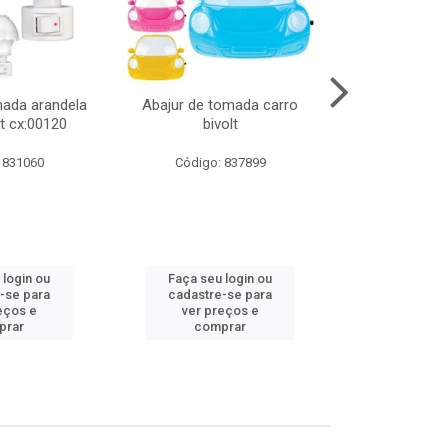
mada arandela
Abajur de tomada carro
Abajur de to
t cx:00120
bivolt
bivol
 831060
Código: 837899
Código:
 login ou
Faça seu login ou
Faça seu 
-se para
cadastre-se para
cadastre
eços e
ver preços e
ver pr
prar
comprar
comp