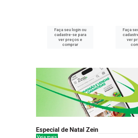
u login ou
Faça seu login ou
Faça seu
e-se para
cadastre-se para
cadastr
reços e
ver preços e
ver p
mprar
comprar
com
Especial de Natal Zein
Veja mais