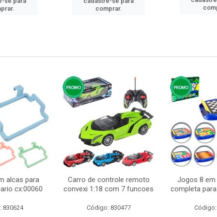
e-se para
cadastre-se para
comp
prar.
comprar.
m alcas para
Carro de controle remoto
Jogos 8 em 
ario cx:00060
convexi 1:18 com 7 funcoes
completa para 
: 830624
Código: 830477
Código: