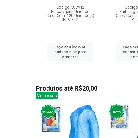
: 842929
Código: 837912
Código
m: Unidade
Embalagem: Unidade
Embalage
120 Unidade(s)
Caixa Com: 120 Unidade(s)
Caixa Com: 
: 9.75%
IPI: 9.75%
IPI:
u login ou
Faça seu login ou
Faça seu
e-se para
cadastre-se para
cadastr
prar.
comprar.
com
Produtos até R$20,00
Veja mais