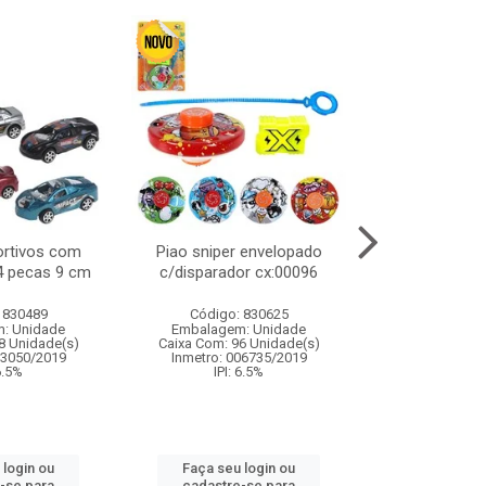
ortivos com
Piao sniper envelopado
Carro de polici
 4 pecas 9 cm
c/disparador cx:00096
com controle
funco
 830489
Código: 830625
Código:
: Unidade
Embalagem: Unidade
Embalagem
8 Unidade(s)
Caixa Com: 96 Unidade(s)
Caixa Com: 2
03050/2019
Inmetro: 006735/2019
Inmetro: 12444
 6.5%
IPI: 6.5%
IPI: 
 login ou
Faça seu login ou
Faça seu 
-se para
cadastre-se para