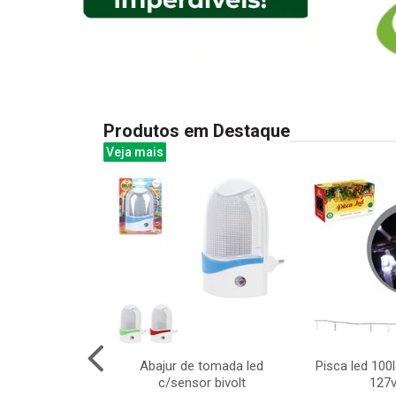
Produtos em Destaque
Veja mais
 100led color
Abajur de tomada led
Pisca led 100
220v 8f
c/sensor bivolt
127v