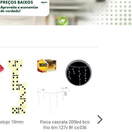
estojo 10mm
Pisca cascata 200led bco
Carro maluco 
frio 6m 127v 8f cx:036
poli