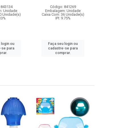
 843134
Código: 841269
Código:
: Unidade
Embalagem: Unidade
Embalagem
0 Unidade(s)
Caixa Com: 36 Unidade(s)
Caixa Com: 6
 13%
IPI: 9.75%
Inmetro: 0
IPI: 
 login ou
Faça seu login ou
Faça seu 
-se para
cadastre-se para
cadastre
rar.
comprar.
comp