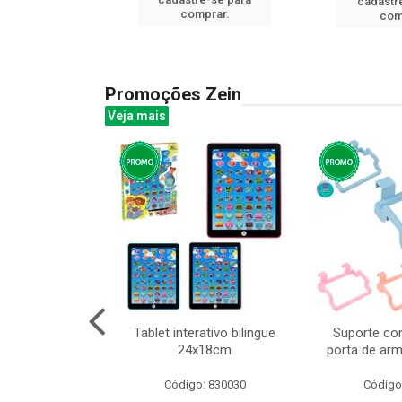
cadastr
prar.
comprar.
com
Promoções Zein
Veja mais
o interativo
Tablet interativo bilingue
Suporte co
13cm cx:00048
24x18cm
porta de arm
: 832384
Código: 830030
Código