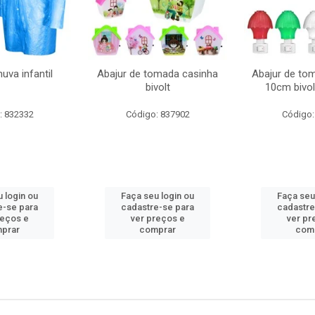
uva infantil
Abajur de tomada casinha
Abajur de to
bivolt
10cm bivol
: 832332
Código: 837902
Código:
 login ou
Faça seu login ou
Faça seu
e-se para
cadastre-se para
cadastre
reços e
ver preços e
ver pr
prar
comprar
com